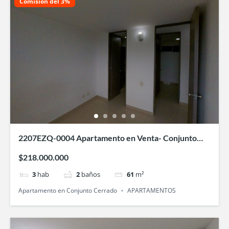
Comisión del 3%
2207EZQ-0004 Apartamento en Venta- Conjunto
Areka-Villa Fatima -Bochalema
$218.000.000
3
hab
2
baños
61
m²
Apartamento en Conjunto Cerrado
APARTAMENTOS