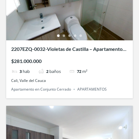
2207EZQ-0032-Violetas de Castilla – Apartamento
en Paisajes del Castillo, Cali
$281.000.000
3
hab
2
baños
72
m²
Cali, Valle del Cauca
Apartamento en Conjunto Cerrado
APARTAMENTOS