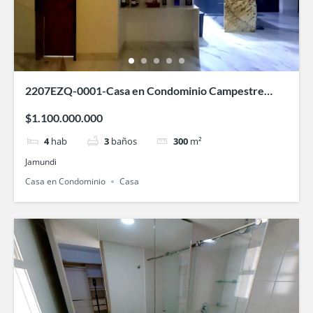
2207EZQ-0001-Casa en Condominio Campestre
Hontanar de las Mercedes-Jamundí
$1.100.000.000
4
hab
3
baños
300
m²
Jamundi
Casa en Condominio
Casa