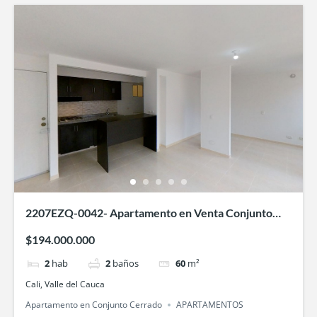
2207EZQ-0042- Apartamento en Venta Conjunto
cerrado Llanura del Viento-en Valle de Lili, Cali
$194.000.000
2
hab
2
baños
60
m²
Cali, Valle del Cauca
Apartamento en Conjunto Cerrado
APARTAMENTOS