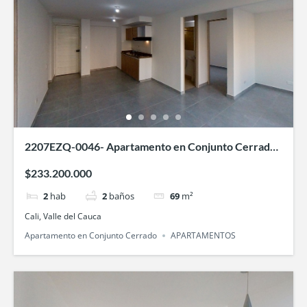
2207EZQ-0046- Apartamento en Conjunto Cerrado
Sauce- en Villa Fátima, Cali
$233.200.000
2
hab
2
baños
69
m²
Cali, Valle del Cauca
Apartamento en Conjunto Cerrado
APARTAMENTOS