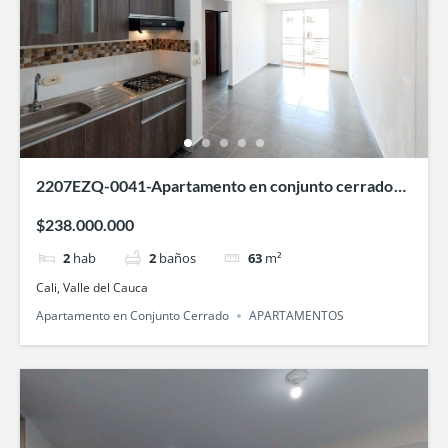
2207EZQ-0041-Apartamento en conjunto cerrado
Oasis de la Bocha- en Bochalema, Cali
$238.000.000
2
hab
2
baños
63
m²
Cali, Valle del Cauca
Apartamento en Conjunto Cerrado
APARTAMENTOS