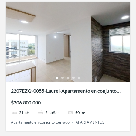
2207EZQ-0055-Laurel-Apartamento en conjunto
cerrado-Villa Fatima-cali
$206.800.000
2
hab
2
baños
59
m²
Apartamento en Conjunto Cerrado
APARTAMENTOS