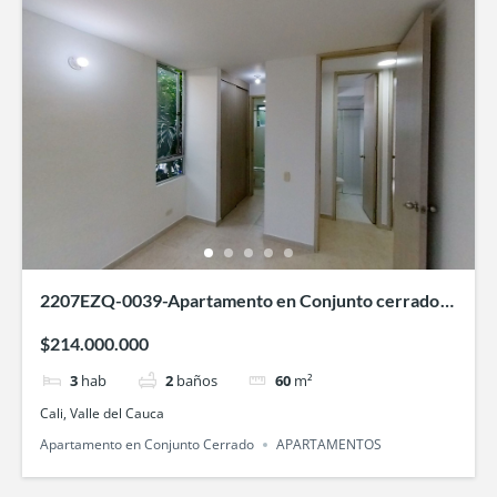
2207EZQ-0039-Apartamento en Conjunto cerrado
Remansos del Lili- en Valle de Lili, Cali
$214.000.000
3
hab
2
baños
60
m²
Cali, Valle del Cauca
Apartamento en Conjunto Cerrado
APARTAMENTOS