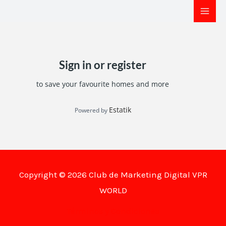
Ir
al
contenido
Sign in or register
to save your favourite homes and more
Estatik
Powered by
Copyright © 2026 Club de Marketing Digital VPR
WORLD
Términos y Condiciones