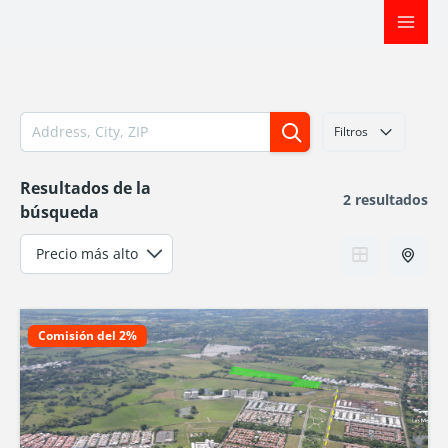
Ir
al
contenido
Filtros
Resultados de la
2 resultados
búsqueda
Comisión del 2%