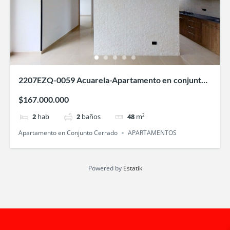
2207EZQ-0059 Acuarela-Apartamento en conjunto
cerrado en cali-Villa Fatima
$167.000.000
2
hab
2
baños
48
m²
Apartamento en Conjunto Cerrado
APARTAMENTOS
Powered by
Estatik