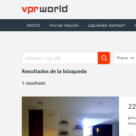
Ir
al
contenido
INICIO
Iniciar Sesión
¿Quiénes Somos?
Precio
Resultados de la búsqueda
1 resultado
22
la
Jamu
Vend