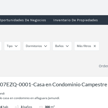
Oportunidades De Negocios
Inventario De Propiedades
Tipo
Dormitorios
Baños
Más filtros
Orde
07EZQ-0001-Casa en Condominio Campestre 
s Mercedes-Jamundí
ndi
o casa en condominio en alfaguara Jamundí.
4
hab
3
baños
300
m²