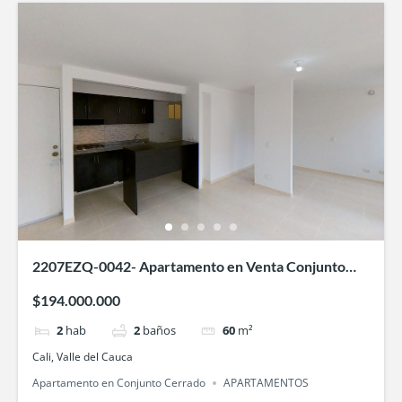
2207EZQ-0042- Apartamento en Venta Conjunto
cerrado Llanura del Viento-en Valle de Lili, Cali
$194.000.000
2
hab
2
baños
60
m²
Cali, Valle del Cauca
Apartamento en Conjunto Cerrado
APARTAMENTOS