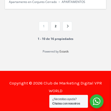
Apartamento en Conjunto Cerrado
APARTAMENTOS
1
2
1 - 10 de 16 propiedades
Powered by
Estatik
Copyright © 2026 Club de Marketing Digital VPR
WORLD
¿Necesitas ayuda?
Términos y Condiciones
Chatea con nosotros