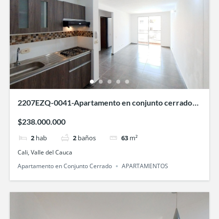
2207EZQ-0041-Apartamento en conjunto cerrado
Oasis de la Bocha- en Bochalema, Cali
$238.000.000
2
hab
2
baños
63
m²
Cali, Valle del Cauca
Apartamento en Conjunto Cerrado
APARTAMENTOS