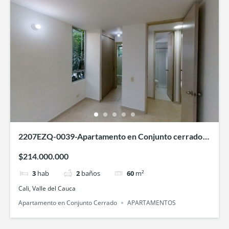
2207EZQ-0039-Apartamento en Conjunto cerrado
Remansos del Lili- en Valle de Lili, Cali
$214.000.000
3
hab
2
baños
60
m²
Cali, Valle del Cauca
Apartamento en Conjunto Cerrado
APARTAMENTOS