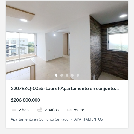
2207EZQ-0055-Laurel-Apartamento en conjunto
cerrado-Villa Fatima-cali
$206.800.000
2
hab
2
baños
59
m²
Apartamento en Conjunto Cerrado
APARTAMENTOS