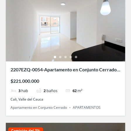
2207EZQ-0054-Apartamento en Conjunto Cerrado-
Entre Palmas-Bochalema-Cali
$221.000.000
3
hab
2
baños
62
m²
Cali, Valle del Cauca
Apartamento en Conjunto Cerrado
APARTAMENTOS
Comisión del 3%