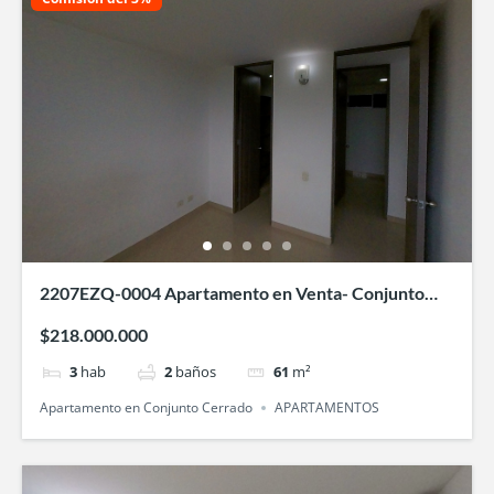
2207EZQ-0004 Apartamento en Venta- Conjunto
Areka-Villa Fatima -Bochalema
$218.000.000
3
hab
2
baños
61
m²
Apartamento en Conjunto Cerrado
APARTAMENTOS