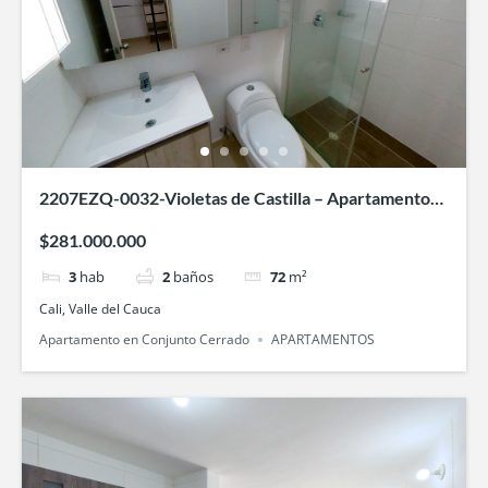
2207EZQ-0032-Violetas de Castilla – Apartamento
en Paisajes del Castillo, Cali
$281.000.000
3
hab
2
baños
72
m²
Cali, Valle del Cauca
Apartamento en Conjunto Cerrado
APARTAMENTOS