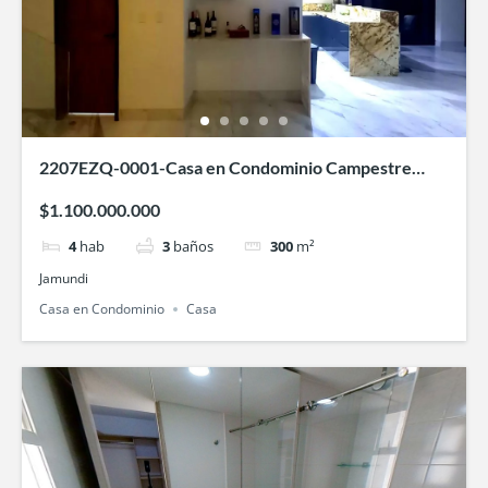
2207EZQ-0001-Casa en Condominio Campestre
Hontanar de las Mercedes-Jamundí
$1.100.000.000
4
hab
3
baños
300
m²
Jamundi
Casa en Condominio
Casa