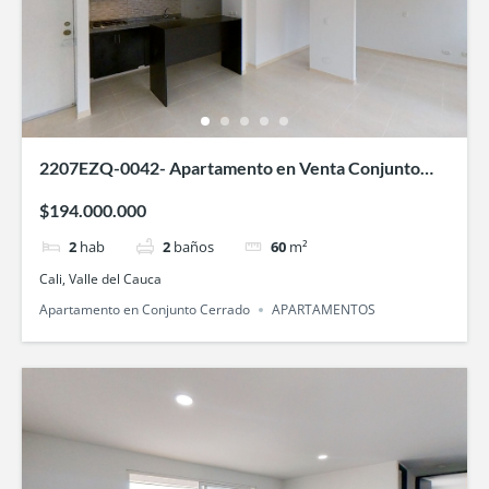
2207EZQ-0042- Apartamento en Venta Conjunto
cerrado Llanura del Viento-en Valle de Lili, Cali
$194.000.000
2
hab
2
baños
60
m²
Cali, Valle del Cauca
Apartamento en Conjunto Cerrado
APARTAMENTOS