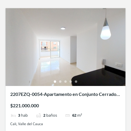
2207EZQ-0054-Apartamento en Conjunto Cerrado-
Entre Palmas-Bochalema-Cali
$221.000.000
3
hab
2
baños
62
m²
Cali, Valle del Cauca