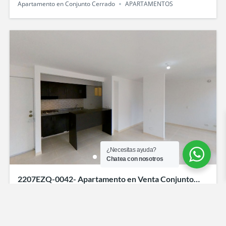
Apartamento en Conjunto Cerrado
APARTAMENTOS
¿Necesitas ayuda?
Chatea con nosotros
2207EZQ-0042- Apartamento en Venta Conjunto
cerrado Llanura del Viento-en Valle de Lili, Cali
$194.000.000
2
hab
2
baños
60
m²