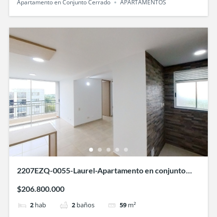
Apartamento en Conjunto Cerrado
APARTAMENTOS
2207EZQ-0055-Laurel-Apartamento en conjunto
cerrado-Villa Fatima-cali
$206.800.000
2
hab
2
baños
59
m²