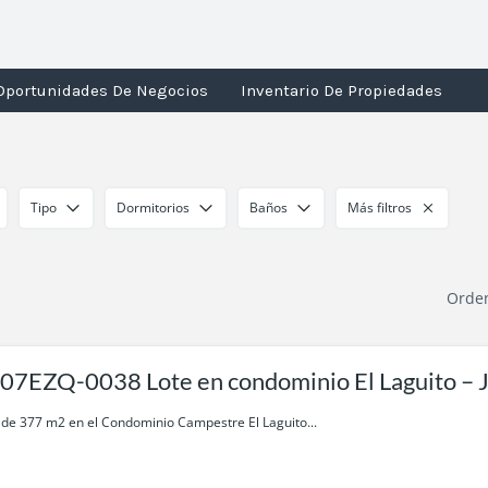
Oportunidades De Negocios
Inventario De Propiedades
Tipo
Dormitorios
Baños
Más filtros
Orde
07EZQ-0038 Lote en condominio El Laguito – 
 de 377 m2 en el Condominio Campestre El Laguito...