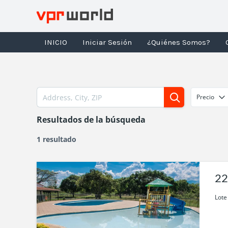
Ir
al
contenido
INICIO
Iniciar Sesión
¿Quiénes Somos?
Precio
Resultados de la búsqueda
1 resultado
22
Lote