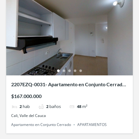
2207EZQ-0031- Apartamento en Conjunto Cerrado
Acuarela 1-Villa Fátima, Bochalema
$167.000.000
2
hab
2
baños
48
m²
Cali, Valle del Cauca
Apartamento en Conjunto Cerrado
APARTAMENTOS