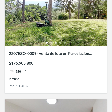
2207EZQ-0009- Venta de lote en Parcelación
campestre Taguben
$176.905.800
750
m²
Jamundi
lote
LOTES