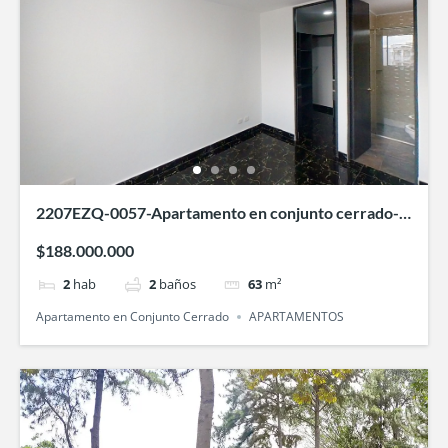
2207EZQ-0057-Apartamento en conjunto cerrado-
Ventura 2- Villa Fátima-Cali
$188.000.000
2
hab
2
baños
63
m²
Apartamento en Conjunto Cerrado
APARTAMENTOS