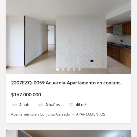
2207EZQ-0059 Acuarela-Apartamento en conjunto
cerrado en cali-Villa Fatima
$167.000.000
2
hab
2
baños
48
m²
Apartamento en Conjunto Cerrado
APARTAMENTOS