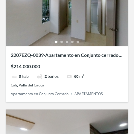
2207EZQ-0039-Apartamento en Conjunto cerrado
Remansos del Lili- en Valle de Lili, Cali
$214.000.000
3
hab
2
baños
60
m²
Cali, Valle del Cauca
Apartamento en Conjunto Cerrado
APARTAMENTOS