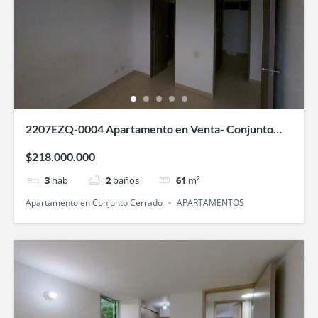
2207EZQ-0004 Apartamento en Venta- Conjunto
Areka-Villa Fatima -Bochalema
$218.000.000
3
hab
2
baños
61
m²
Apartamento en Conjunto Cerrado
APARTAMENTOS