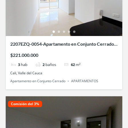
2207EZQ-0054-Apartamento en Conjunto Cerrado-
Entre Palmas-Bochalema-Cali
$221.000.000
3
hab
2
baños
62
m²
Cali, Valle del Cauca
Apartamento en Conjunto Cerrado
APARTAMENTOS
Comisión del 3%