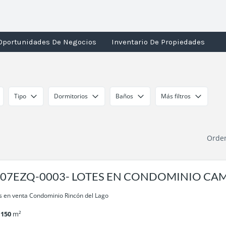
Oportunidades De Negocios
Inventario De Propiedades
Tipo
Dormitorios
Baños
Más filtros
Orde
07EZQ-0003- LOTES EN CONDOMINIO CA
INCON DEL LAGO
s en venta Condominio Rincón del Lago
150
m²