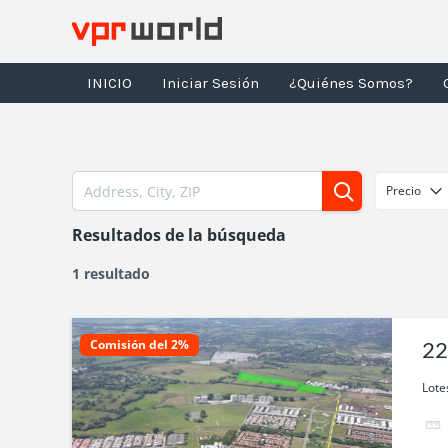
Ir
al
contenido
INICIO
Iniciar Sesión
¿Quiénes Somos?
Precio
Resultados de la búsqueda
1 resultado
Comisión del 2%
22
R
Lote