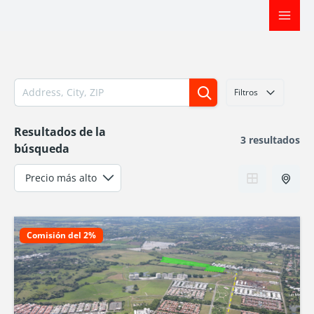
Ir
al
contenido
Filtros
Resultados de la
3 resultados
búsqueda
Comisión del 2%