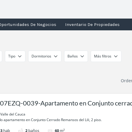
Oportunidades De Negocios
Inventario De Propiedades
Tipo
Dormitorios
Baños
Más filtros
Orde
07EZQ-0039-Apartamento en Conjunto cerra
i- en Valle de Lili, Cali
, Valle del Cauca
o apartamento en Conjunto Cerrado Remansos del Lili, 2 piso.
3
hab
2
baños
60
m²