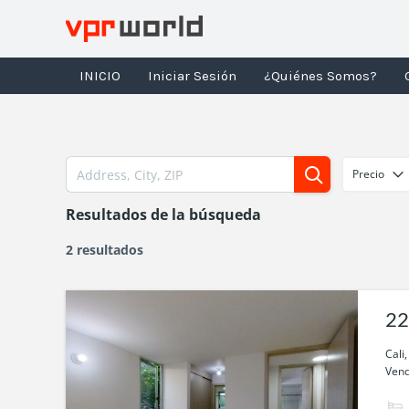
Ir
al
contenido
INICIO
Iniciar Sesión
¿Quiénes Somos?
Precio
Resultados de la búsqueda
2 resultados
22
Lil
Cali
Vend