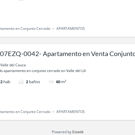
tamento en Conjunto Cerrado
APARTAMENTOS
7EZQ-0042- Apartamento en Venta Conjunto cerrado Llanura
l Viento-en Valle de Lili, Cali
, Valle del Cauca
o apartamento en conjunto cerrado en Valle del Lili
2
hab
2
baños
60
m²
tamento en Conjunto Cerrado
APARTAMENTOS
Powered by
Estatik