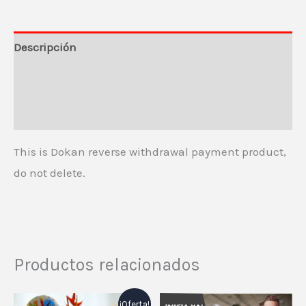
Descripción
Información del vendedor
Más productos
This is Dokan reverse withdrawal payment product,
do not delete.
Productos relacionados
El
El
¡Oferta!