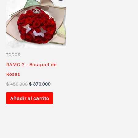
original
actual
era:
es:
$ 450.000.
$ 370.000.
TODOS
RAMO 2 – Bouquet de
Rosas
$
450.000
$
370.000
Añadir al carrito