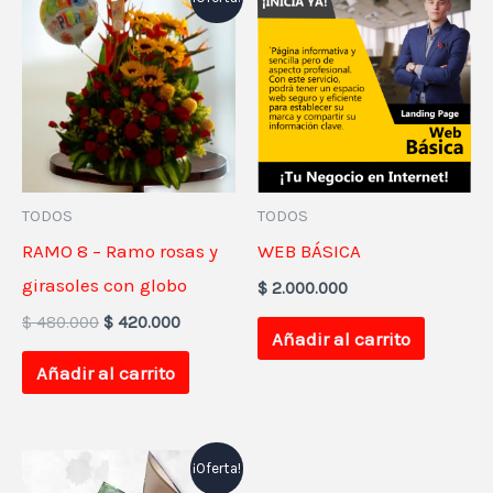
precio
precio
original
actual
era:
es:
$ 480.000.
$ 420.000.
TODOS
TODOS
RAMO 8 – Ramo rosas y
WEB BÁSICA
girasoles con globo
$
2.000.000
$
480.000
$
420.000
Añadir al carrito
Añadir al carrito
El
El
¡Oferta!
precio
precio