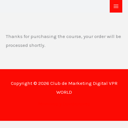
Ir
al
contenido
Thanks for purchasing the course, your order will be
processed shortly.
Copyright © 2026 Club de Marketing Digital VPR
WORLD
Términos y Condiciones