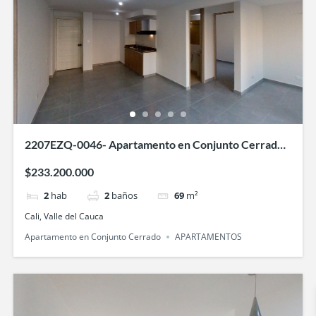
2207EZQ-0046- Apartamento en Conjunto Cerrado
Sauce- en Villa Fátima, Cali
$233.200.000
2
hab
2
baños
69
m²
Cali, Valle del Cauca
Apartamento en Conjunto Cerrado
APARTAMENTOS