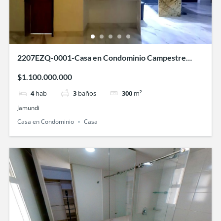
2207EZQ-0001-Casa en Condominio Campestre
Hontanar de las Mercedes-Jamundí
$1.100.000.000
4
hab
3
baños
300
m²
Jamundi
Casa en Condominio
Casa