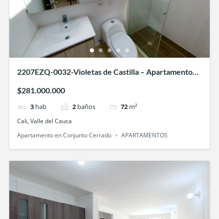
2207EZQ-0032-Violetas de Castilla – Apartamento
en Paisajes del Castillo, Cali
$281.000.000
3
hab
2
baños
72
m²
Cali, Valle del Cauca
Apartamento en Conjunto Cerrado
APARTAMENTOS