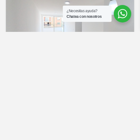
¿Necesitas ayuda?
Chatea con nosotros
2207EZQ-0054-Apartamento en Conjunto Cerrado-
Entre Palmas-Bochalema-Cali
$221.000.000
3
hab
2
baños
62
m²
Cali, Valle del Cauca
Apartamento en Conjunto Cerrado
APARTAMENTOS
Comisión del 3%