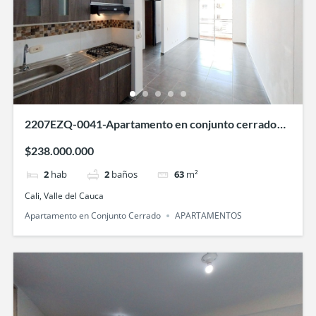
2207EZQ-0041-Apartamento en conjunto cerrado
Oasis de la Bocha- en Bochalema, Cali
$238.000.000
2
hab
2
baños
63
m²
Cali, Valle del Cauca
Apartamento en Conjunto Cerrado
APARTAMENTOS