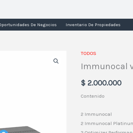
Oportunidades De Negocios
Inventario De Propiedades
TODOS
Immunocal
Immunocal v
variado
cantidad
$
2.000.000
Contenido
2 Immunocal
2 Immunocal Platinu
2 Optimizer Performa