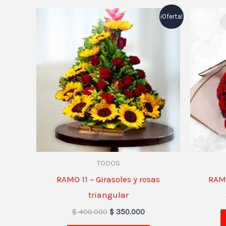
El
El
¡Oferta!
precio
precio
original
actual
era:
es:
$ 400.000.
$ 350.000.
TODOS
RAMO 11 – Girasoles y rosas
RAMO
triangular
$
400.000
$
350.000