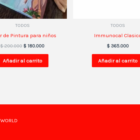
TODOS
TODOS
er de Pintura para niños
Immunocal Clasic
$
200.000
$
180.000
$
365.000
Añadir al carrito
Añadir al carrito
R WORLD