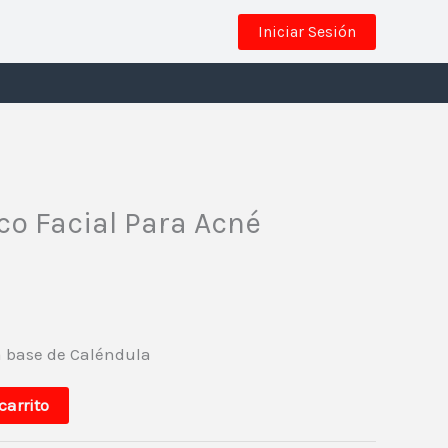
Iniciar Sesión
co Facial Para Acné
a base de Caléndula
carrito