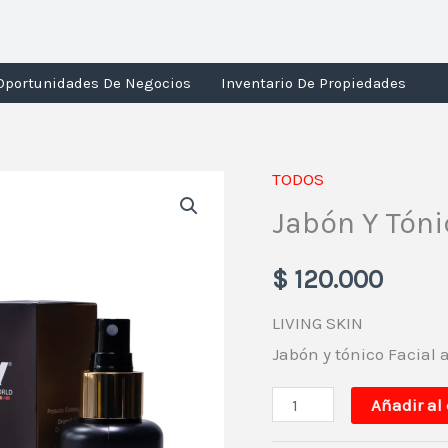
Oportunidades De Negocios
Inventario De Propiedades
TODOS
Jabón
Jabón Y Tóni
Y
Tónico
$
120.000
Facial
Para
LIVING SKIN
Acné
Jabón y tónico Facial 
cantidad
Añadir al 