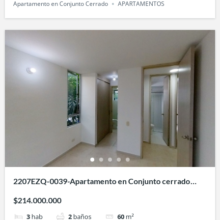
Apartamento en Conjunto Cerrado
APARTAMENTOS
2207EZQ-0039-Apartamento en Conjunto cerrado
Remansos del Lili- en Valle de Lili, Cali
$214.000.000
3
hab
2
baños
60
m²