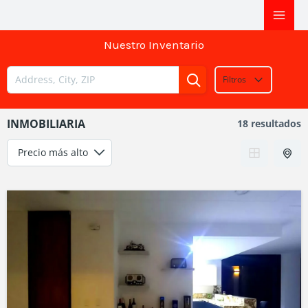
Ir
al
Nuestro Inventario
contenido
Filtros
INMOBILIARIA
18 resultados