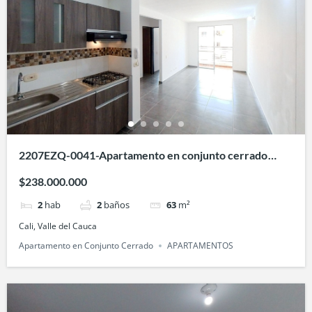
2207EZQ-0041-Apartamento en conjunto cerrado
Oasis de la Bocha- en Bochalema, Cali
$238.000.000
2
hab
2
baños
63
m²
Cali, Valle del Cauca
Apartamento en Conjunto Cerrado
APARTAMENTOS