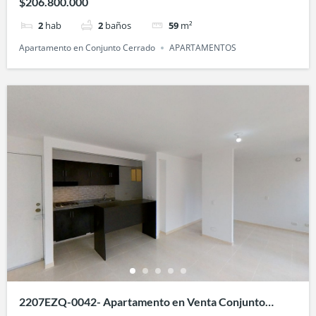
$206.800.000
2
hab
2
baños
59
m²
Apartamento en Conjunto Cerrado
APARTAMENTOS
2207EZQ-0042- Apartamento en Venta Conjunto