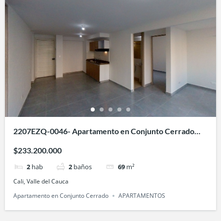
2207EZQ-0046- Apartamento en Conjunto Cerrado
Sauce- en Villa Fátima, Cali
$233.200.000
2
hab
2
baños
69
m²
Cali, Valle del Cauca
Apartamento en Conjunto Cerrado
APARTAMENTOS