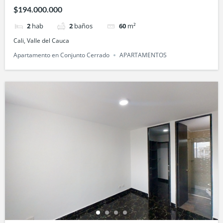
cerrado Llanura del Viento-en Valle de Lili, Cali
$194.000.000
2
hab
2
baños
60
m²
Cali, Valle del Cauca
Apartamento en Conjunto Cerrado
APARTAMENTOS