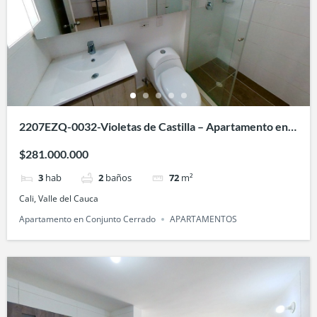
2207EZQ-0032-Violetas de Castilla – Apartamento en
Paisajes del Castillo, Cali
$281.000.000
3
hab
2
baños
72
m²
Cali, Valle del Cauca
Apartamento en Conjunto Cerrado
APARTAMENTOS