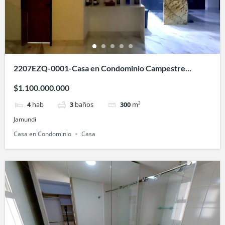
2207EZQ-0001-Casa en Condominio Campestre
Hontanar de las Mercedes-Jamundí
$1.100.000.000
4
hab
3
baños
300
m²
Jamundi
Casa en Condominio
Casa