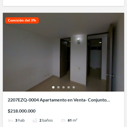
Comisión del 3%
2207EZQ-0004 Apartamento en Venta- Conjunto
Areka-Villa Fatima -Bochalema
$218.000.000
3
hab
2
baños
61
m²